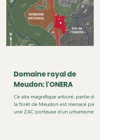
pelouse de notre Parc Rothschild
contre un morceau de l’ancien jardin
japonais (ruiné par 70 ans
Domaine royal de
Meudon: l'ONERA
Ce site magnifique arboré, partie de
la forêt de Meudon est menacé par
une ZAC porteuse d'un urbanisme
démesuré. Il était occupé par l’Office
National d'Etudes et de Recherches
Aérospatiales. Protégeons ce site