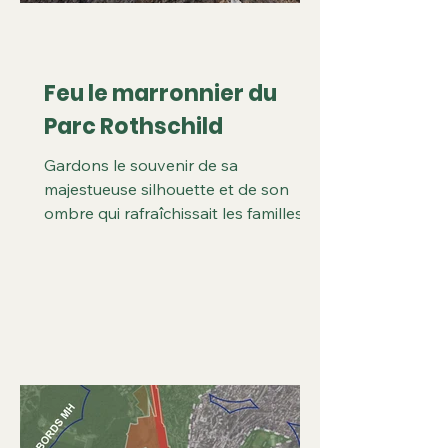
Feu le marronnier du
Parc Rothschild
Gardons le souvenir de sa
majestueuse silhouette et de son
ombre qui rafraîchissait les familles
venant pique-niquer sous ce
formidable parasol, les jours de
canicule, l’été dernier encore.
Souvenir!!! La Commission
Départementale Nature et Paysages
qui s’est déroulée fin 2025, avait pour
objet l’échange, avec le future
propriétaire du château, de la
majeure partie de la première