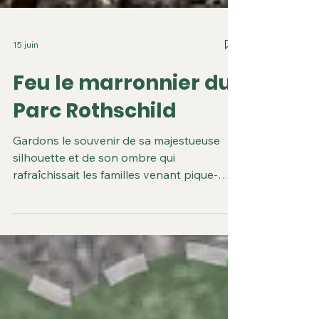
15 juin
Feu le marronnier du
Parc Rothschild
Gardons le souvenir de sa majestueuse
silhouette et de son ombre qui
rafraîchissait les familles venant pique-
niquer sous ce formidable parasol, les
jours de canicule, l’été dernier encore.
Souvenir!!! La Commission Départementale
Nature et Paysages qui s’est déroulée fin
2025, avait pour objet l’échange, avec le
future propriétaire du château, de la