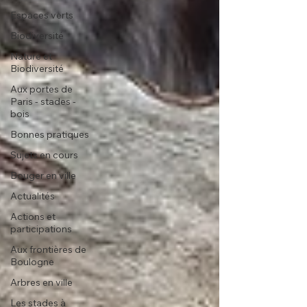
Espaces verts
Biodiversité
Nature et
Biodiversité
Aux portes de
Paris - stades -
bois
Bonnes pratiques
Sujets en cours
Bouger en ville
Actualités
Actions et
participations
Aux frontières de
Boulogne
Arbres en ville
Les stades à