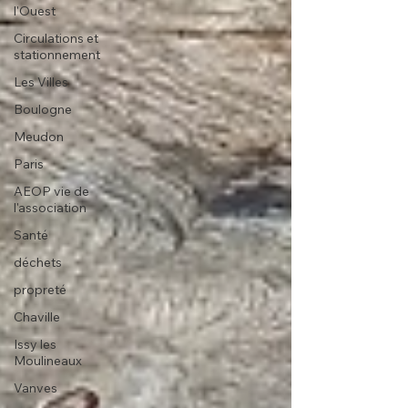
l'Ouest
Circulations et
stationnement
Les Villes
Boulogne
Meudon
Paris
AEOP vie de
l'association
Santé
déchets
propreté
Chaville
Issy les
Moulineaux
Vanves