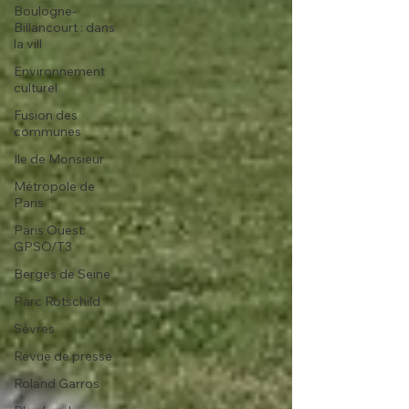
Boulogne-
Billancourt : dans
la vill
Environnement
culturel
Fusion des
communes
Ile de Monsieur
Métropole de
Paris
Paris Ouest:
GPSO/T3
Berges de Seine
Parc Rotschild
Sèvres
Revue de presse
Roland Garros