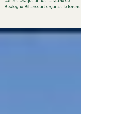
Mairie !
Du jamais vu : le dimanche 7 septembre,
comme chaque année, la Mairie de
Boulogne-Billancourt organise le forum
des activités pour la rentrée ; de façon
arbitraire, elle a décidé de supprimer le
stand et la parution dans l’annuaire des
activités, des deux associations historiques
boulonnaises de défense de
l’environnement : Boulogne
Environnement et Action Environnement
de l’Ouest Parisien (anciennement AEBB).
Et cela en catimini sans les prévenir. Nos
deux associations bou