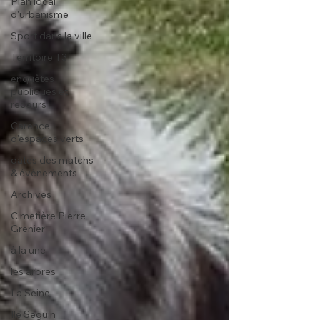
Plan local
d'urbanisme
Sport dans la ville
Territoire T3
enquêtes
publiques et
recours
Carence
d'espaces verts
dates des matchs
& évènements
Archives
Cimetière Pierre
Grenier
à la une
les arbres
La Seine
Ile Seguin