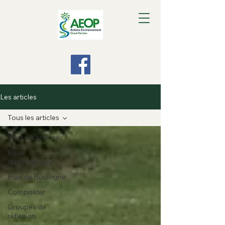
Les articles
Tous les articles
Tous les articles
Base
documentaire
Bois de Boulogne
Composter
Groupes de
réflexion