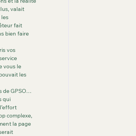
 et la réalité 
enier
à la une
us, valait 
 les 
teur fait 
ité
 bien faire 
is vos 
service 
 vous le 
pouvait les 
nes de GPSO… 
 qui 
effort 
rop complexe, 
ment la page 
serait 