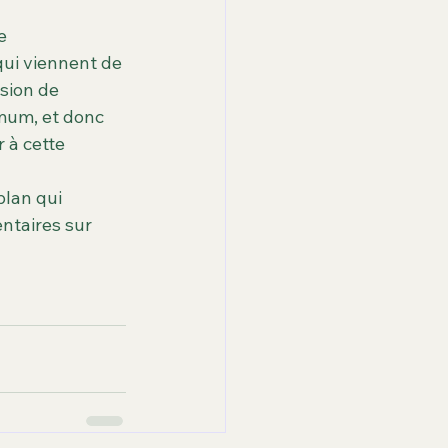
e 
ui viennent de 
ssion de 
mum, et donc 
 à cette 
plan qui 
taires sur 