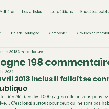
Adhérer
Les articles
Les pétitions
Enquêtes publi
e
Bois de Boulogne
Composter
Groupes de réflexio
 mars 2018
3 min de lecture
Environnement culturel
Fusion des communes
Ile de
logne 198 commentair
éc. 2024
est: GPSO/T3
Berges de Seine
Parc Rotschild
Sèvre
vril 2018 inclus il fallait se con
publique
urbanisme
Sport dans la ville
Territoire T3
enquêtes pu
site, démêlé dans les 1000 pages celle où vous pouviez
ve… C’est long! surtout pour ceux qui ne sont pas hab