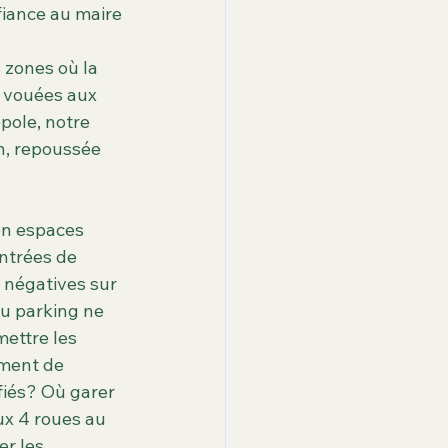
fiance au maire 
 zones où la 
s vouées aux 
pole, notre 
on, repoussée 
en espaces 
entrées de 
 négatives sur 
u parking ne 
ettre les 
ement de 
fiés? Où garer 
ux 4 roues au 
r les 