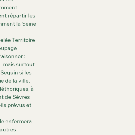
Comment 
t répartir les 
mment la Seine 
lée Territoire 
coupage 
raisonner : 
… mais surtout 
Seguin si les 
 de la ville, 
léthoriques, à 
nt de Sèvres 
ls prévus et 
lle enfermera 
autres 