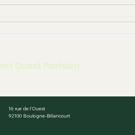
RD1 
Plan local d’urbanisme
intercommunal de GPSO
nt Ouest Parisien
16 rue de l'Ouest
92100 Boulogne-Billancourt