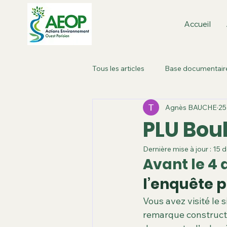
Accueil
Tous les articles
Base documentair
Agnès BAUCHE
25
Boulogne-Billancourt : dans la vill
PLU Bou
Dernière mise à jour :
15 d
Métropole de Paris
Paris Ou
Avant le 4 a
l’enquête 
Roland Garros
Plan local d'
Vous avez visité le 
remarque constructi