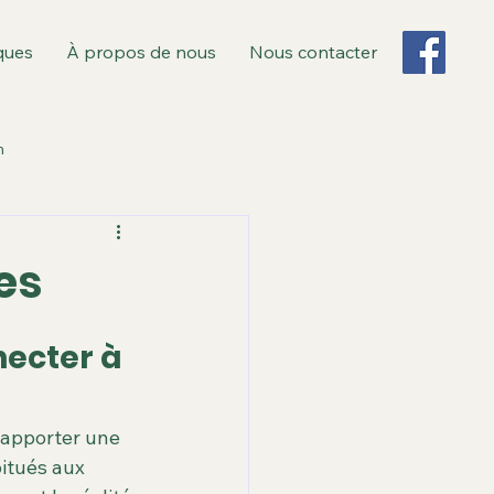
ques
À propos de nous
Nous contacter
n
 Monsieur
es
s
Revue de presse
necter à 
bliques et recours
 apporter une 
itués aux 