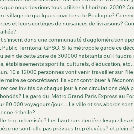
es que nous devrions tous utiliser à l’horizon  2030? 
ère village de quelques quartiers de Boulogne? Commen
erces et leurs cortèges de nuisances de livraisons? Co
alliée?
t s’inscrit dans une communauté d’agglomération appe
 Public Territorial GPSO. Si la métropole garde ce dé
 au sein de cette zone de 300000 habitants qu’il faudra 
, établissements sportifs, culturels, d’éducation, etc
. 10 à 12000 personnes vont venir travailler sur l’Ile 
e maire se concrétisent. Ils vont contribuer à l’économie
r ces invités de chaque jour à nos circulations déjà p
 bondés? La gare du  Métro Grand Paris Express au Po
 80 000 voyageurs/jour… La ville et ses abords sont-i
bonne échelle?
elle trop urbanisée? Les hauteurs derrière lesquelles e
pèze ne sont-elle pas prévues trop élevées? et plein d’