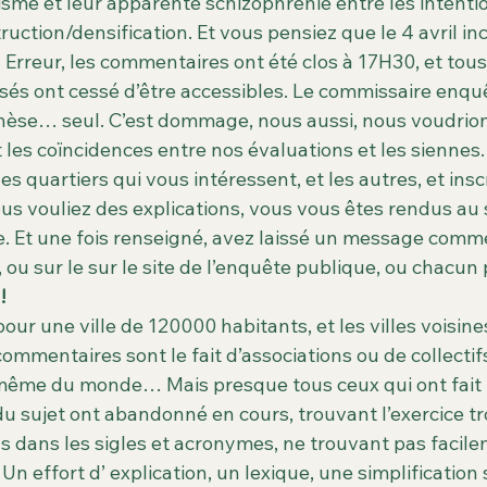
e et leur apparente schizophrénie entre les intentions
es des matchs & évènements
Archives
Cimetière Pierre Gr
uction/densification. Et vous pensiez que le 4 avril incl
  Erreur, les commentaires ont été clos à 17H30, et tous
s ont cessé d’être accessibles. Le commissaire enquê
Seguin
Espaces verts
Biodiversité
Nature et Biodivers
èse… seul. C’est dommage, nous aussi, nous voudrions
it les coïncidences entre nos évaluations et les siennes.
s quartiers qui vous intéressent, et les autres, et inscr
us vouliez des explications, vous vous êtes rendus au 
e. Et une fois renseigné, avez laissé un message comme
, ou sur le sur le site de l’enquête publique, ou chacun 
!
our une ville de 120000 habitants, et les villes voisi
commentaires sont le fait d’associations ou de collectifs
ême du monde… Mais presque tous ceux qui ont fait l’
 du sujet ont abandonné en cours, trouvant l’exercice t
s dans les sigles et acronymes, ne trouvant pas facile
Un effort d’ explication, un lexique, une simplification 