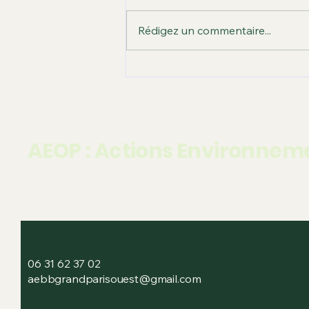
Rédigez un commentaire...
Rénovation du théâtre
Bernard Palissy
AEOP : Actions Environneme
06 31 62 37 02
aebbgrandparisouest@gmail.com