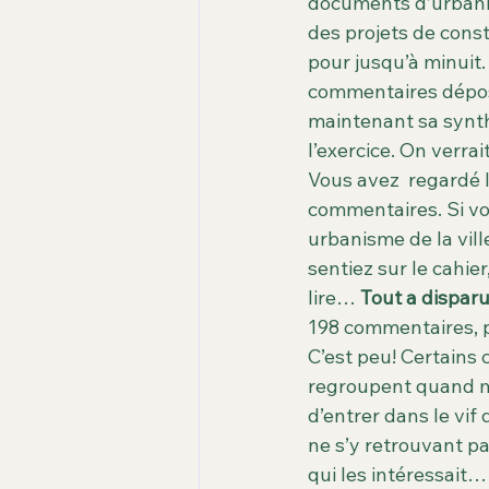
documents d’urbanism
Carence d'espaces verts
dat
des projets de constr
pour jusqu’à minuit.
commentaires déposé
les arbres
La Seine
Ile 
maintenant sa synth
l’exercice. On verra
Vous avez  regardé le
commentaires. Si vo
urbanisme de la vill
sentiez sur le cahier
lire… 
Tout a disparu
198 commentaires, p
C’est peu! Certains 
regroupent quand m
d’entrer dans le vif
ne s’y retrouvant pa
qui les intéressait… 