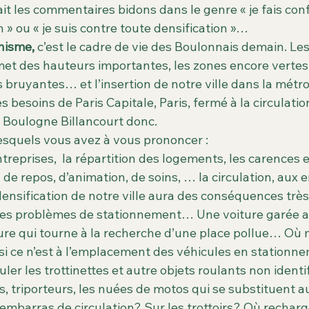
it les commentaires bidons dans le genre « je fais con
n » ou « je suis contre toute densification »…
nisme, 
c’est le cadre de vie des Boulonnais demain. Les
rmet des hauteurs importantes, les zones encore verte
 bruyantes… et l’insertion de notre ville dans la métro
es besoins de Paris Capitale, Paris, fermé à la circulati
 à Boulogne Billancourt donc.
 lesquels vous avez à vous prononcer :
ntreprises,  la répartition des logements, les carences 
 de repos, d’animation, de soins, … la circulation, aux 
 densification de notre ville aura des conséquences très
 Les problèmes de stationnement… Une voiture garée a
ure qui tourne à la recherche d’une place pollue… Où m
 si ce n’est à l’emplacement des véhicules en stationn
uler les trottinettes et autre objets roulants non identi
s, triporteurs, les nuées de motos qui se substituent a
embarras de circulation? Sur les trottoirs? Où recharge