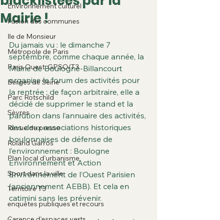
blacklistées par la
Environnement culturel
Mairie !
Fusion des communes
Ile de Monsieur
Du jamais vu : le dimanche 7 
Métropole de Paris
septembre, comme chaque année, la 
Paris Ouest: GPSO/T3
Mairie de Boulogne-Billancourt 
organise le forum des activités pour 
Berges de Seine
la rentrée ; de façon arbitraire, elle a 
Parc Rotschild
décidé de supprimer le stand et la 
Sèvres
parution dans l’annuaire des activités, 
des deux associations historiques 
Revue de presse
boulonnaises de défense de 
Roland Garros
l’environnement : Boulogne 
Plan local d'urbanisme
Environnement et Action 
Sport dans la ville
Environnement de l’Ouest Parisien 
(anciennement AEBB). Et cela en 
Territoire T3
catimini sans les prévenir.
enquêtes publiques et recours
Carence d'espaces verts