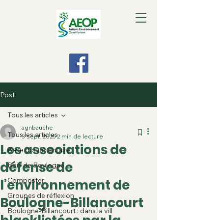
Post
Tous les articles
agnbauche
Tous les articles
3 sept. 2025
2 min de lecture
Les associations de
Base documentaire
défense de
Bois de Boulogne
Composter
l’environnement de
Groupes de réflexion
Boulogne-Billancourt
Boulogne-Billancourt : dans la vill