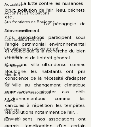
·         La lutte contre les nuisances : 
Actualités
bruit, pollution de l’air, l’eau, déchets, 
Actions et participations
etc …
Aux frontières de Boulogne
·         
La pédagogie de 
l’environnement.
Arbres en ville
Nos associations participent sous 
Les stades à l'Ouest
l’angle patrimonial, environnemental 
Circulations et stationnement
et écologique à la recherche du bien 
Les Villes
commun et de l’intérêt général.
Dans une ville ultra-dense comme 
Boulogne
Boulogne, les habitants ont pris 
Meudon
conscience de la nécessité d’adapter 
Paris
la ville au changement climatique 
pour mieux résister aux défis 
AEOP vie de l'association
environnementaux comme les 
Santé
canicules à répétition, les tempêtes, 
déchets
les pollutions notamment de l’air… 
propreté
En ce sens, nos associations ont 
permis l’amélioration d’un certain 