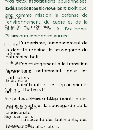
Nos deux associations boulonnaises, 
indépendantes de tout parti politique, 
dates des matchs & évènements
ont comme mission la défense de 
Archives
l’environnement, du cadre et de la 
Cimetière Pierre Grenier
qualité de la vie à Boulogne-
à la une
Billancourt avec entre autres :
·         L’urbanisme, l’aménagement de 
les arbres
la densité urbaine, la sauvegarde du 
La Seine
patrimoine bâti
Ile Seguin
·         L’encouragement à la transition 
énergétique notamment pour les 
Espaces verts
particuliers
Biodiversité
·         L’amélioration des déplacements 
Nature et Biodiversité
urbains
·         La défense et la promotion des 
Aux portes de Paris - stades - bois
espaces verts et la sauvegarde de la 
Bonnes pratiques
biodiversité
Sujets en cours
·         La sécurité des bâtiments, des 
Bouger en ville
voies de circulation etc…