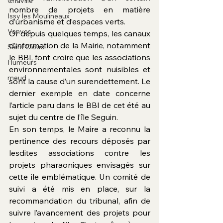
Chaville
nombre de projets en matière 
Issy les Moulineaux
d’urbanisme et d’espaces verts.
Vanves
Or depuis quelques temps, les canaux 
d’information de la Mairie, notamment 
Saint Cloud
le BBI, font croire que les associations 
Humeurs
environnementales sont nuisibles et 
meud
sont la cause d’un surendettement. Le 
dernier exemple en date concerne 
l’article paru dans le BBI de cet été au 
sujet du centre de l’île Seguin.
En son temps, le Maire a reconnu la 
pertinence des recours déposés par 
lesdites associations contre les 
projets pharaoniques envisagés sur 
cette ile emblématique. Un comité de 
suivi a été mis en place, sur la 
recommandation du tribunal, afin de 
suivre l’avancement des projets pour 