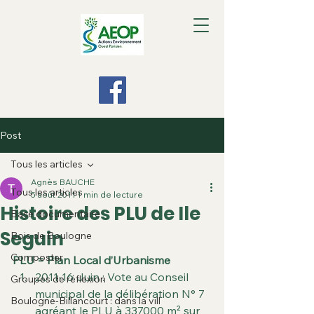
Post
Tous les articles
Agnès BAUCHE
Tous les articles
5 août 2011
1 min de lecture
Histoire des PLU de Ile
Base documentaire
Seguin
Bois de Boulogne
Composter
PLU = Plan Local d’Urbanisme
2011-16 Juin : Vote au Conseil 
Groupes de réflexion
municipal de la délibération N° 7 
Boulogne-Billancourt : dans la vill
agréant le PLU à 337000 m² sur 