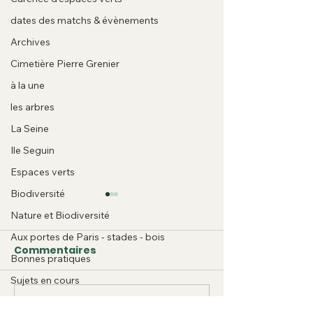
dates des matchs & évènements
Archives
Cimetière Pierre Grenier
à la une
les arbres
La Seine
Ile Seguin
Espaces verts
Biodiversité
Les associati
Nature et Biodiversité
défense de
Aux portes de Paris - stades - bois
l’environnem
Commentaires
Du jamais vu : le 
Bonnes pratiques
Boulogne-Bill
septembre, comm
blacklistées p
Sujets en cours
année, la Mairie d
Mairie !
Bouger en ville
Boulogne-Billanc
Rédigez un commentaire...
Domaine royal de