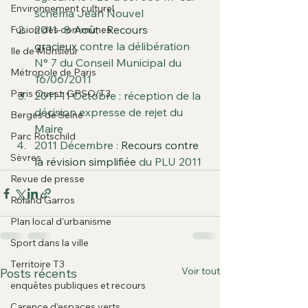
Environnement culturel
schéma Jean Nouvel
2011- 8 Août : 
Recours 
Fusion des communes
gracieux
 contre la délibération 
Ile de Monsieur
N° 7 du Conseil Municipal du 
Métropole de Paris
16/06/2011
Paris Ouest: GPSO/T3
2011-11 Octobre : réception de la 
décision expresse de rejet du 
Berges de Seine
Maire
Parc Rotschild
2011 Décembre : 
Recours contre 
Sèvres
la révision simplifiée 
du PLU 2011
Revue de presse
Roland Garros
Plan local d'urbanisme
Sport dans la ville
Territoire T3
Voir tout
Posts récents
enquêtes publiques et recours
Carence d'espaces verts