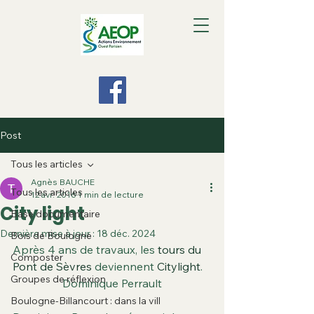
Post
Tous les articles
Agnès BAUCHE
Tous les articles
12 avr. 2016
1 min de lecture
City light
Base documentaire
Dernière mise à jour :
18 déc. 2024
Bois de Boulogne
Après 4 ans de travaux, les 
tours du 
Composter
Pont de Sèvres
 deviennent 
Citylight
.
Groupes de réflexion
Dominique Perrault
Boulogne-Billancourt : dans la vill