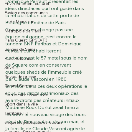
Dominique Perrault présentait les 
Environnement culturel
idées directrices qui l’ont guidé dans 
Fusion des communes
la réhabilitation de cette porte de 
Ile de Monsieur
Boulogne et même de Paris.
Comme on ne change pas une 
Métropole de Paris
équipe qui gagne, c’est encore le 
Paris Ouest: GPSO/T3
tandem BNP Paribas et Dominique 
Berges de Seine
Perrault qui réhabiliteront 
partiellement le 57 métal sous le nom 
Parc Rotschild
de Square com en conservant 
Sèvres
quelques sheds de l’immeuble créé 
Revue de presse
par Claude Vasconi en 1980.
Roland Garros
On note, dans ces deux opérations le 
souci des droits patrimoniaux des 
Plan local d'urbanisme
ayant-droits des créateurs initiaux, 
Sport dans la ville
Madame Roux Dorlut avait tenu à 
Territoire T3
honorer le nouveau visage des tours 
nées de l’imagination de son mari, et 
enquêtes publiques et recours
la famille de Claude Vasconi agrée le 
Carence d'espaces verts