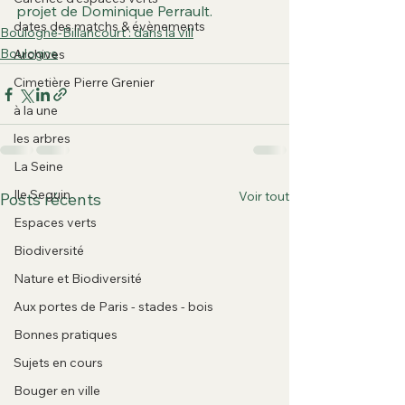
projet de Dominique Perrault.
dates des matchs & évènements
Boulogne-Billancourt : dans la vill
Boulogne
Archives
Cimetière Pierre Grenier
à la une
les arbres
La Seine
Ile Seguin
Voir tout
Posts récents
Espaces verts
Biodiversité
Nature et Biodiversité
Aux portes de Paris - stades - bois
Bonnes pratiques
Sujets en cours
Bouger en ville