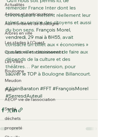
 Qu’il nous soit permis ici, de 
Actualités
remercier France Inter dont les 
Actions et participations
chroniqueurs mettent réellement leur 
talent au service des citoyens et aussi 
Aux frontières de Boulogne
du bon sens. 
François Morel, 
Arbres en ville
vendredi, 29 mai à 8H55
, avait 
Les stades à l'Ouest
consacré un billet aux « économies » 
que les villes choisissent de faire aux 
Circulations et stationnement
dépends de la culture et des 
Les Villes
théâtres… Par extension, pour 
Boulogne
sauver le TOP 
à Boulogne Billancourt.
Meudon
#AlainBaraton
#FFT
#FrançoisMorel
Paris
#SerresdAuteuil
AEOP vie de l'association
Santé
déchets
propreté