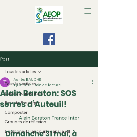
Post
Tous les articles
Agnès BAUCHE
Tous les articles
1 juin 2015
1 min de lecture
Alain Baraton: SOS
Base documentaire
serres d’Auteuil!
Bois de Boulogne
Composter
Alain Baraton France Inter
Groupes de réflexion
Boulogne-Billancourt : dans la vill
Dimanche 31 mai, à 