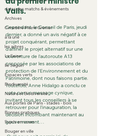
du premier ministre 
dates des matchs & évènements
Valls.
Archives
Cependant, le Conseil de Paris, jeudi 
Cimetière Pierre Grenier
dernier, a donné un avis négatif à ce 
à la une
projet conquérant, permettant 
les arbres
d’affiner le projet alternatif sur une 
La Seine
couverture de l’autoroute A13 
proposée par les associations de 
Ile Seguin
protection de l’Environnement et du 
Espaces verts
Patrimoine, dont nous faisons partie. 
Biodiversité
Toutefois, Anne Hidalgo a conclu ce 
vote par un message 
cynique
, 
Nature et Biodiversité
invitant tous les conseillers à se 
Aux portes de Paris - stades - bois
retrouver pour l’inauguration, la 
Bonnes pratiques
décision incombant maintenant au 
gouvernement…
Sujets en cours
Bouger en ville