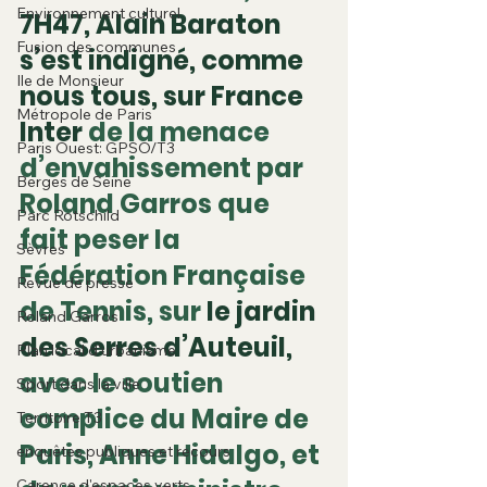
Environnement culturel
7H47, Alain Baraton 
Fusion des communes
s’est indigné, comme 
Ile de Monsieur
nous tous, sur France 
Métropole de Paris
Inter 
de la menace 
Paris Ouest: GPSO/T3
d’envahissement par 
Berges de Seine
Roland Garros que 
Parc Rotschild
fait peser la 
Sèvres
Fédération Française 
Revue de presse
de Tennis, sur 
le jardin 
Roland Garros
des Serres d’Auteuil,
Plan local d'urbanisme
avec le soutien 
Sport dans la ville
complice du Maire de 
Territoire T3
Paris, Anne Hidalgo, et 
enquêtes publiques et recours
Carence d'espaces verts