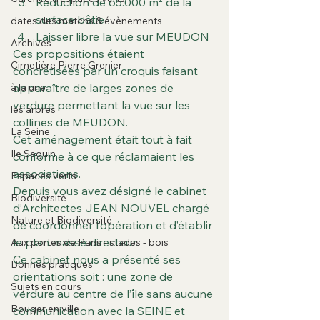
Réduction de 65.000 m² de la 
surface bâtie
dates des matchs & évènements
Laisser libre la vue sur MEUDON
Archives
Ces propositions étaient 
Cimetière Pierre Grenier
concrétisées par un croquis faisant 
à la une
apparaître de larges zones de 
verdure permettant la vue sur les 
les arbres
collines de MEUDON.
La Seine
Cet aménagement était tout à fait 
Ile Seguin
conforme à ce que réclamaient les 
associations.
Espaces verts
Depuis vous avez désigné le cabinet 
Biodiversité
d’Architectes JEAN NOUVEL chargé 
Nature et Biodiversité
de coordonner l’opération et d’établir 
le plan masse directeur.
Aux portes de Paris - stades - bois
Ce cabinet nous a présenté ses 
Bonnes pratiques
orientations soit : une zone de 
Sujets en cours
verdure au centre de l’île sans aucune 
Bouger en ville
communication avec la SEINE et 