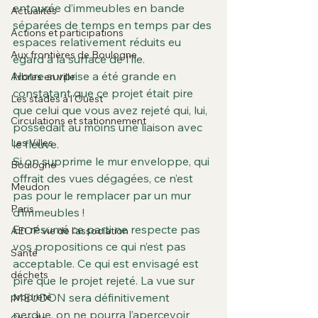
entourée d’immeubles en bande 
Actualités
séparées de temps en temps par des 
Actions et participations
espaces relativement réduits eu 
Aux frontières de Boulogne
égard à la surface de l’île.
Notre surprise a été grande en 
Arbres en ville
constatant que ce projet était pire 
Les stades à l'Ouest
que celui que vous avez rejeté qui, lui, 
Circulations et stationnement
possédait au moins une liaison avec 
Les Villes
le fleuve.
Si on supprime le mur enveloppe, qui 
Boulogne
offrait des vues dégagées, ce n’est 
Meudon
pas pour le remplacer par un mur 
Paris
d’immeubles !
En résumé ce parti ne respecte pas 
AEOP vie de l'association
vos propositions ce qui n’est pas 
Santé
acceptable. Ce qui est envisagé est 
déchets
pire que le projet rejeté. La vue sur 
propreté
MEUDON sera définitivement 
perdue, on ne pourra l’apercevoir 