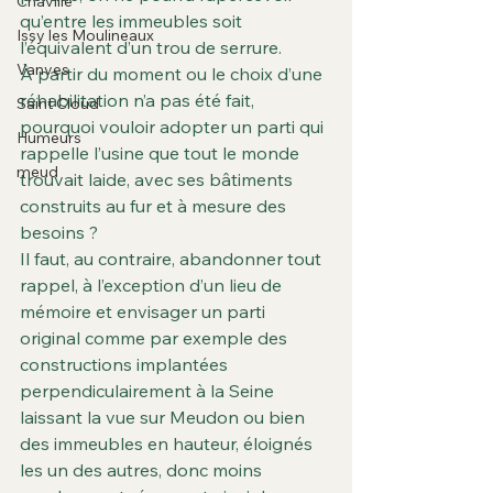
Chaville
qu’entre les immeubles soit 
Issy les Moulineaux
l’équivalent d’un trou de serrure.
Vanves
À partir du moment ou le choix d’une 
réhabilitation n’a pas été fait, 
Saint Cloud
pourquoi vouloir adopter un parti qui 
Humeurs
rappelle l’usine que tout le monde 
meud
trouvait laide, avec ses bâtiments 
construits au fur et à mesure des 
besoins ?
Il faut, au contraire, abandonner tout 
rappel, à l’exception d’un lieu de 
mémoire et envisager un parti 
original comme par exemple des 
constructions implantées 
perpendiculairement à la Seine 
laissant la vue sur Meudon ou bien 
des immeubles en hauteur, éloignés 
les un des autres, donc moins 