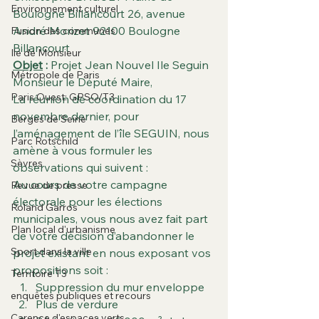
Environnement culturel
Boulogne Billancourt 26, avenue 
André Morizet 92100 Boulogne 
Fusion des communes
Billancourt
Ile de Monsieur
Objet
 : 
Projet Jean Nouvel Ile Seguin
Métropole de Paris
Monsieur le Député Maire,
Paris Ouest: GPSO/T3
La réunion de coordination du 17 
novembre dernier, pour 
Berges de Seine
l’aménagement de l’île SEGUIN, nous 
Parc Rotschild
amène à vous formuler les 
Sèvres
observations qui suivent :
Au cours de votre campagne 
Revue de presse
électorale pour les élections 
Roland Garros
municipales, vous nous avez fait part 
Plan local d'urbanisme
de votre décision d’abandonner le 
Sport dans la ville
projet existant en nous exposant vos 
propositions soit :
Territoire T3
Suppression du mur enveloppe
enquêtes publiques et recours
Plus de verdure
Carence d'espaces verts