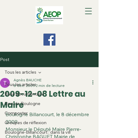
Post
Tous les articles
Agnès BAUCHE
Tous les articles
8 déc. 2009
2 min de lecture
2009-12-08 Lettre au
Base documentaire
Maire
Bois de Boulogne
Composter
Boulogne Billancourt, le 8 décembre 
2009,
Groupes de réflexion
Monsieur le Député Maire Pierre-
Boulogne-Billancourt : dans la vill
Christophe BAGUET Mairie de 