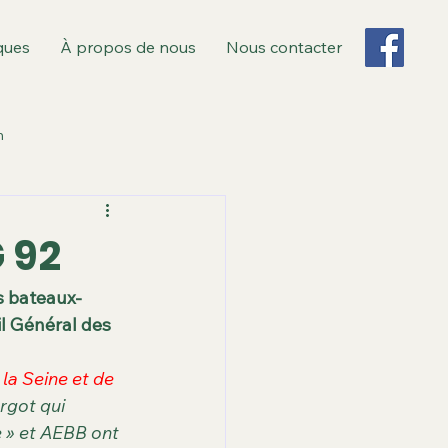
ques
À propos de nous
Nous contacter
n
 Monsieur
G 92
s
Revue de presse
es bateaux-
l Général des 
bliques et recours
a Seine et de 
rgot qui 
te » et AEBB ont 