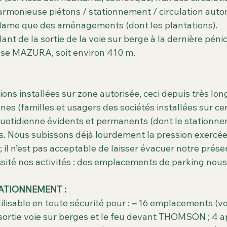
armonieuse piétons / stationnement / circulation autom
éclame que des aménagements (dont les plantations).
allant de la sortie de la voie sur berge à la dernière péni
use MAZURA, soit environ 410 m.
ons installées sur zone autorisée, ceci depuis très lo
s (familles et usagers des sociétés installées sur ce
quotidienne évidents et permanents (dont le stationne
s. Nous subissons déjà lourdement la pression exercée 
; il n’est pas acceptable de laisser évacuer notre présen
sité nos activités : des emplacements de parking nous
TATIONNEMENT :
tilisable en toute sécurité pour : 
–
 16 emplacements (voi
 sortie voie sur berges et le feu devant THOMSON ; 4 ap