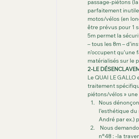
passage-piétons (la
parfaitement inutile
motos/vélos (en lon
être prévus pour 1 s
5m permet la sécuri
– tous les 8m – d’in
n’occupent qu’une fa
matérialisés sur le
2-LE DÉSENCLAVE
Le QUAI LE GALLO e
traitement spécifiq
piétons/vélos » une 
Nous dénonçons 
l’esthétique du 
André par ex.) 
 Nous demandons la création d’un passage-piétons /nbsp;feu tricolore au niveau du 
n°48 : -la trave