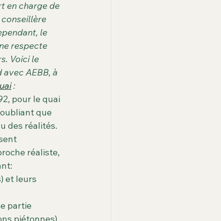
enier
à la une
t en charge de 
conseillère 
ependant, le 
ité
 ne respecte 
 Voici le 
d avec AEBB, à 
uai
 :
2, pour le quai 
oubliant que 
u des réalités. 
sent 
roche réaliste, 
ant:
 et leurs 
e partie 
ions piétonnes).