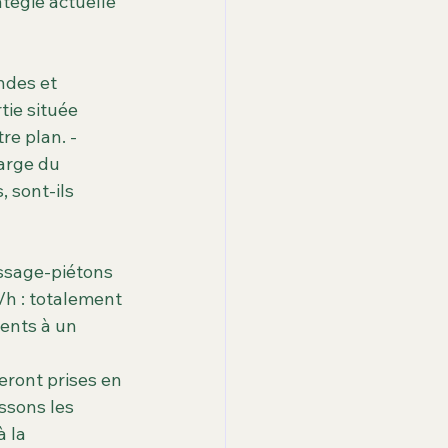
atégie actuelle 
ndes et 
tie située 
re plan. -
arge du 
 sont-ils 
assage-piétons 
/h : totalement 
ments à un 
ront prises en 
ssons les 
 la 