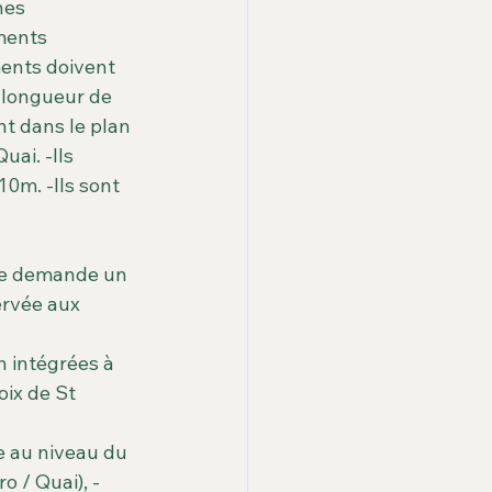
hes 
ments 
ments doivent 
a longueur de 
t dans le plan 
ai. -Ils 
0m. -Ils sont 
ce demande un 
rvée aux 
 intégrées à 
oix de St 
o / Quai), -