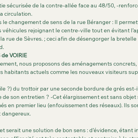
e sécurisée de la contre-allée face au 48/50, -renforce
a circulation.
le changement de sens de la rue Béranger : Il permett
 véhicules rejoignant le centre-ville tout en évitant l’a
la rue de Sèvres. ; ceci afin de désengorger la bretell
d.
de VOIRIE
nement, nous proposons des aménagements concrets, 
 les habitants actuels comme les nouveaux visiteurs su
ile ?) du trottoir par une seconde bordure de grés est-i
 de son entretien ? -Cet élargissement est sans objet 
és en premier lieu (enfouissement des réseaux). Ils so
et dangereux.
t serait une solution de bon sens : d’évidence, étant i