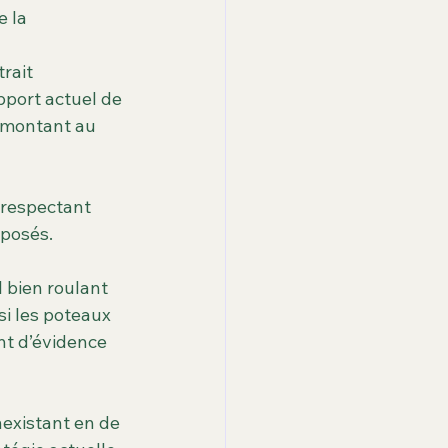
 la 
rait 
pport actuel de 
e montant au 
respectant 
pposés.
l bien roulant 
si les poteaux 
nt d’évidence 
nexistant en de 