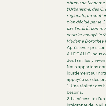
Carence d'espaces verts
dat
obtenu de Madame Do
l’Urbanisme, des Gra
régionale, un soutie
les arbres
La Seine
Ile 
plan décidé par le 
pas l’intérêt commu
courrier envoyé le 9
Madame Dorothée P
Après avoir pris con
A.LE GALLO, nous co
des familles y vivent
Nous apportons donc
lourdement sur notre 
appuyée sur des prop
1. Une réalité : des
besoins.
2. La nécessité d’u
intégrante de la vill