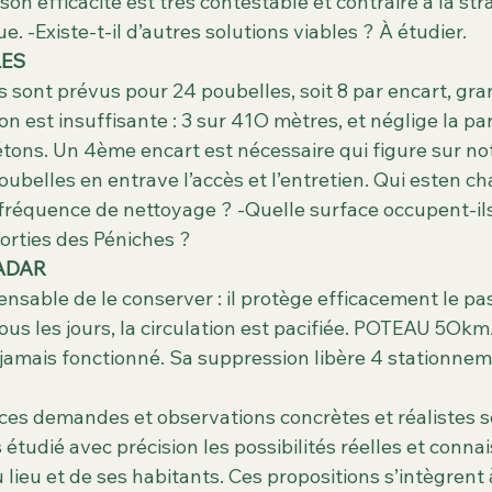
on efficacité est très contestable et contraire à la str
. -Existe-t-il d’autres solutions viables ? À étudier.
LES
 sont prévus pour 24 poubelles, soit 8 par encart, gra
ion est insuffisante : 3 sur 41O mètres, et néglige la par
tons. Un 4ème encart est nécessaire qui figure sur not
ubelles en entrave l’accès et l’entretien. Qui esten ch
fréquence de nettoyage ? -Quelle surface occupent-ils,
 sorties des Péniches ?
ADAR
ensable de le conserver : il protège efficacement le p
tous les jours, la circulation est pacifiée. POTEAU 5Okm
n’a jamais fonctionné. Sa suppression libère 4 stationne
es demandes et observations concrètes et réalistes se
tudié avec précision les possibilités réelles et connai
 lieu et de ses habitants. Ces propositions s’intègrent à