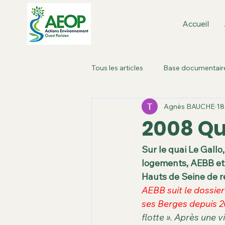
Accueil
Tous les articles
Base documentair
Agnès BAUCHE
18
Boulogne-Billancourt : dans la vill
2008 Qua
Métropole de Paris
Paris Ou
Sur le quai Le Gallo
logements, AEBB et 
Hauts de Seine de re
Roland Garros
Plan local d'
AEBB suit le dossie
ses Berges depuis 
flotte ». Après une v