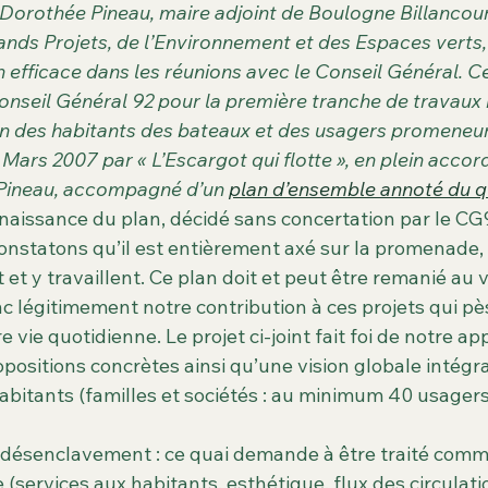
es des matchs & évènements
Archives
Cimetière Pierre Gr
rothée Pineau, maire adjoint de Boulogne Billancour
nds Projets, de l’Environnement et des Espaces verts, 
n efficace dans les réunions avec le Conseil Général. C
Seguin
Espaces verts
Biodiversité
Nature et Biodivers
Conseil Général 92 pour la première tranche de travaux
n des habitants des bateaux et des usagers promeneurs.
 Mars 2007 par « L’Escargot qui flotte », en plein accor
ineau, accompagné d’un 
plan d’ensemble annoté du q
naissance du plan, décidé sans concertation par le CG9
nstatons qu’il est entièrement axé sur la promenade, 
 et y travaillent. Ce plan doit et peut être remanié au v
 légitimement notre contribution à ces projets qui pè
vie quotidienne. Le projet ci-joint fait foi de notre app
ositions concrètes ainsi qu’une vision globale intégr
 habitants (familles et sociétés : au minimum 40 usagers)
n désenclavement : ce quai demande à être traité comm
e (services aux habitants, esthétique, flux des circulat