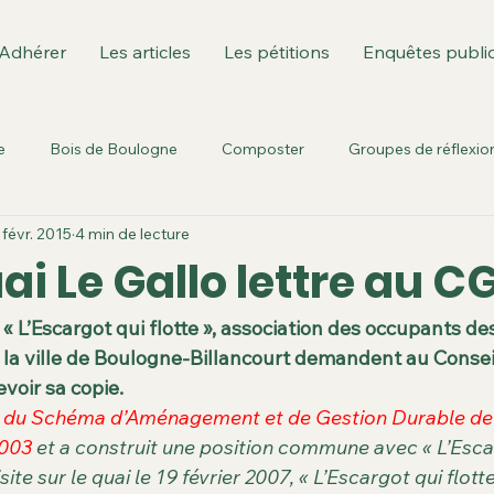
Adhérer
Les articles
Les pétitions
Enquêtes publi
e
Bois de Boulogne
Composter
Groupes de réflexio
 févr. 2015
4 min de lecture
Environnement culturel
Fusion des communes
Ile de
i Le Gallo lettre au C
est: GPSO/T3
Berges de Seine
Parc Rotschild
Sèvre
, « L’Escargot qui flotte », association des occupants d
la ville de Boulogne-Billancourt demandent au Consei
voir sa copie.
urbanisme
Sport dans la ville
Territoire T3
enquêtes pu
r du Schéma d’Aménagement et de Gestion Durable de l
2003
 et a construit une position commune avec « L’Esca
isite sur le quai le 19 février 2007, « L’Escargot qui flot