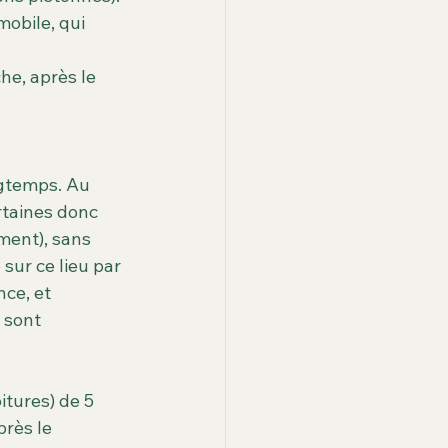
obile, qui 
che, après le 
ngtemps. Au 
rtaines donc 
ment), sans 
sur ce lieu par 
ce, et 
 sont 
tures) de 5 
rès le 