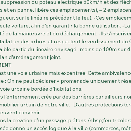
 suppression du poteau électrique 50km/h et des flèc
s et en panne, libère ces emplacements), 
–
 2 emplace
gueur, sur le linéaire précédant le feu). -Ces emplace
eule voiture, afin d’en garantir la bonne utilisation. -L
té de la manœuvre et du déchargement. -Ils s’inscriven
stallation des arbres et respectent le verdissement du Qu
ible partie du linéaire envisagé : moins de 100m sur 41
 plan d’aménagement joint.
MENT
st une voie urbaine mais excentrée. Cette ambivalen
ue : On ne peut déclarer « promenade uniquement rése
voie urbaine bordée d’habitations.
l’enfermement crée par des barrières par ailleurs non
mobilier urbain de notre ville.   D’autres protections (cr
peuvent convenir.
rsée donne un accès logique à la ville (commerces, métr