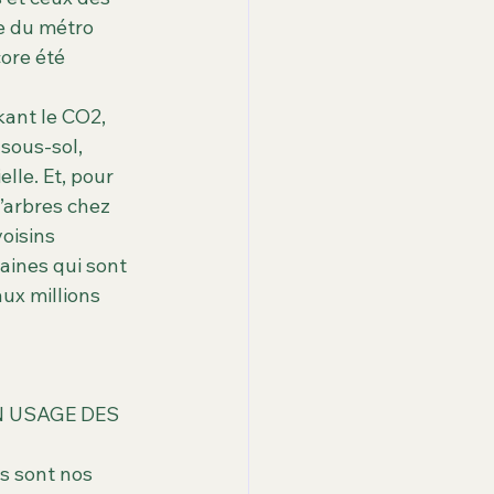
e du métro 
ore été 
kant le CO2, 
sous-sol, 
lle. Et, pour 
’arbres chez 
oisins 
aines qui sont 
ux millions 
BON USAGE DES 
s sont nos 