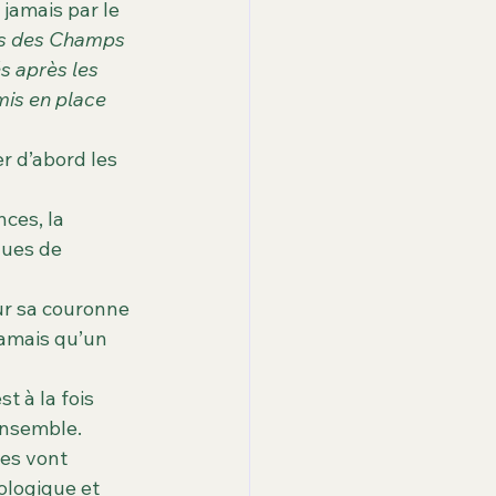
 jamais par le 
res des Champs 
s après les 
mis en place 
er d’abord les 
ces, la 
ques de 
ur sa couronne 
 jamais qu’un 
t à la fois 
 ensemble.
res vont 
ologique et 