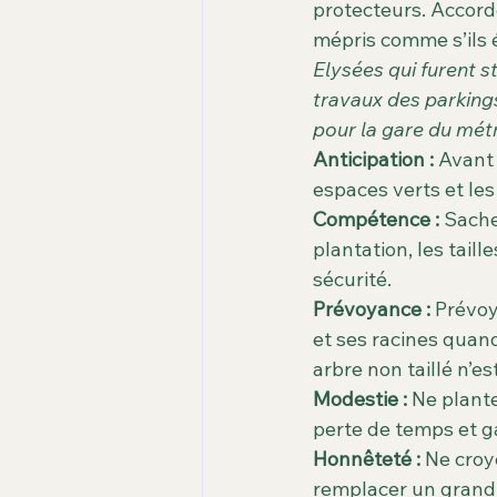
protecteurs. Accorde
mépris comme s’ils é
Elysées qui furent s
travaux des parkings
pour la gare du mét
Anticipation :
 Avant 
espaces verts et les 
Compétence :
 Sache
plantation, les tail
sécurité.
Prévoyance :
 Prévoy
et ses racines quand 
arbre non taillé n’e
Modestie :
 Ne plante
perte de temps et ga
Honnêteté :
 Ne croy
remplacer un grand e