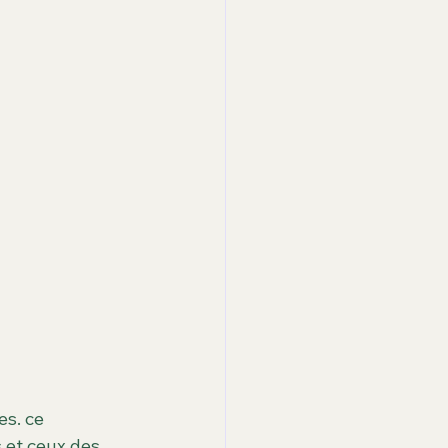
enier
à la une
ité
s. ce 
 et ceux des 