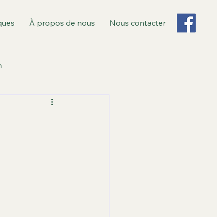
ques
À propos de nous
Nous contacter
n
 Monsieur
s
Revue de presse
bliques et recours