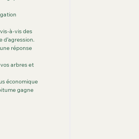
igation 
vis-à-vis des 
e d’agression.
s une réponse 
vos arbres et 
lus économique 
 bitume gagne 