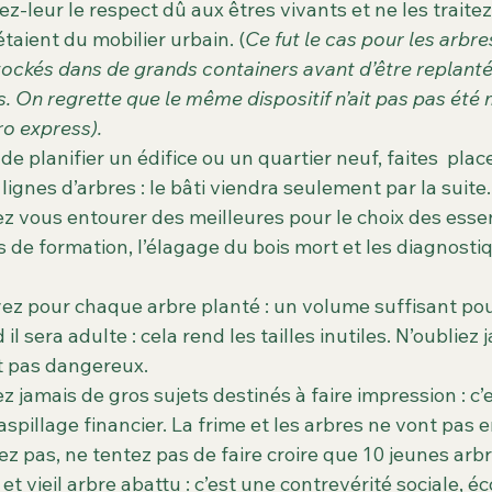
z-leur le respect dû aux êtres vivants et ne les traitez
taient du mobilier urbain. (
Ce fut le cas pour les arb
tockés dans de grands containers avant d’être replanté
. On regrette que le même dispositif n’ait pas pas été 
ro express).
de planifier un édifice ou un quartier neuf, faites  plac
lignes d’arbres : le bâti viendra seulement par la suite.
z vous entourer des meilleures pour le choix des essen
les de formation, l’élagage du bois mort et les diagnosti
ez pour chaque arbre planté : un volume suffisant po
il sera adulte : cela rend les tailles inutiles. N’oubliez
st pas dangereux.
z jamais de gros sujets destinés à faire impression : c’es
spillage financier. La frime et les arbres ne vont pas
ez pas, ne tentez pas de faire croire que 10 jeunes arb
t vieil arbre abattu : c’est une contrevérité sociale, éc