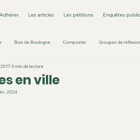
Adhérer
Les articles
Les pétitions
Enquêtes publi
e
Bois de Boulogne
Composter
Groupes de réflexio
. 2017
3 min de lecture
Environnement culturel
Fusion des communes
Ile de
es en ville
éc. 2024
est: GPSO/T3
Berges de Seine
Parc Rotschild
Sèvre
urbanisme
Sport dans la ville
Territoire T3
enquêtes pu