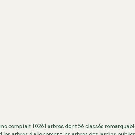
es des matchs & évènements
Archives
Cimetière Pierre Gr
Seguin
Espaces verts
Biodiversité
Nature et Biodivers
ogne comptait 10261 arbres dont 56 classés remarquable
es arbres d’alignement les arbres des jardins publics