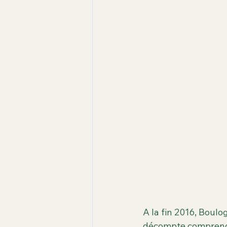
Carence d'espaces verts
dat
les arbres
La Seine
Ile 
A la fin 2016, Boul
décompte comprend l