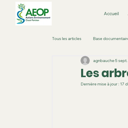
Accueil
Tous les articles
Base documentair
agnbauche
5 sept
Boulogne-Billancourt : dans la vill
Les arbr
Dernière mise à jour :
17 d
Métropole de Paris
Paris Ou
Roland Garros
Plan local d'