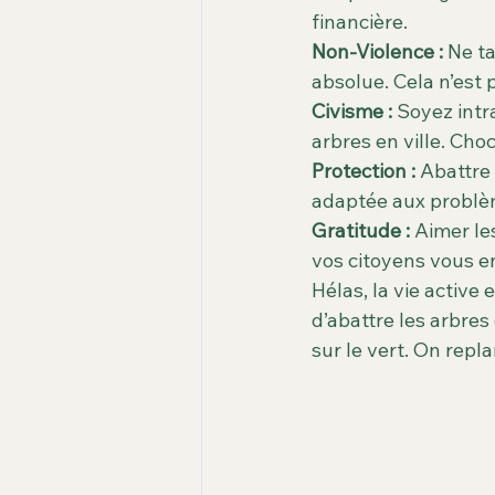
financière.
Non-Violence :
 Ne ta
absolue. Cela n’est 
Civisme :
 Soyez intr
arbres en ville. Cho
Protection :
 Abattre
adaptée aux problèm
Gratitude :
 Aimer le
vos citoyens vous e
Hélas, la vie activ
d’abattre les arbres
sur le vert. On rep