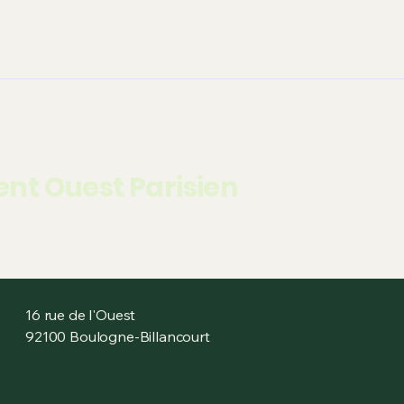
s
Carence d'espaces verts
dates des matchs & év
 la une
les arbres
La Seine
Ile Seguin
Esp
nt Ouest Parisien
16 rue de l'Ouest
92100 Boulogne-Billancourt