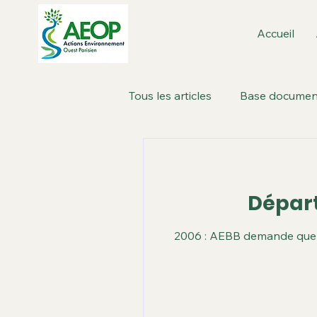
Accueil
Tous les articles
Base documen
Boulogne-Billancourt : dans la 
Départ
Métropole de Paris
Paris
2006 : AEBB demande que le
Revue de presse
Roland 