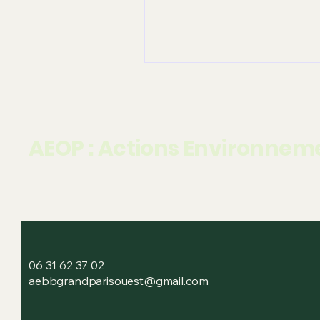
enquêtes publiques et recour
Cimetière Pierre Grenier
à
Nature et Biodiversité
AEOP : Actions Environneme
06 31 62 37 02
aebbgrandparisouest@gmail.com