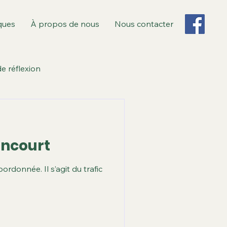
ques
À propos de nous
Nous contacter
e réflexion
Ile de Monsieur
ancourt
Sèvres
donnée. Il s’agit du trafic
Territoire T3