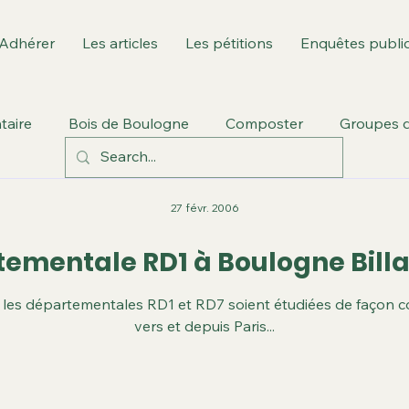
Adhérer
Les articles
Les pétitions
Enquêtes publi
taire
Bois de Boulogne
Composter
Groupes d
vill
Environnement culturel
Fusion des communes
27 févr. 2006
ementale RD1 à Boulogne Bill
 Ouest: GPSO/T3
Berges de Seine
Parc Rotschild
s départementales RD1 et RD7 soient étudiées de façon coor
vers et depuis Paris...
Garros
Plan local d'urbanisme
Sport dans la ville