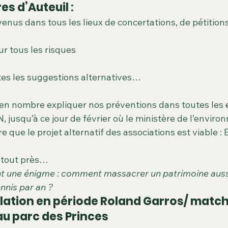
es des matchs & évènements
Archives
Cimetière Pierre Gr
res d’Auteuil
 :
nus dans tous les lieux de concertations, de pétitions
Seguin
Espaces verts
Biodiversité
Nature et Biodivers
r tous les risques
tes les suggestions alternatives…
n nombre expliquer nos préventions dans toutes les 
, jusqu’à ce jour de février où le ministère de l’enviro
 que le projet alternatif des associations est viable :
é tout près…
nt une énigme : comment massacrer un patrimoine aussi
nnis par an ?
ulation en période Roland Garros/ match
u parc des Princes