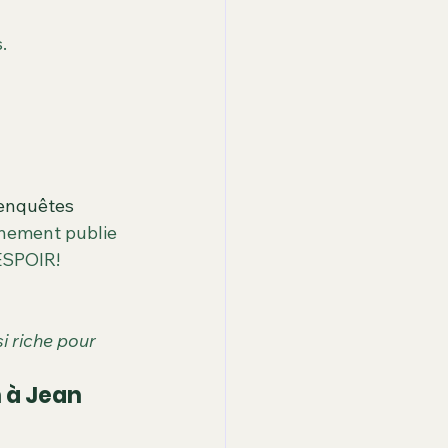
enier
à la une
.
ité
enquêtes 
nnement publie 
 ESPOIR!
 riche pour 
 à Jean 