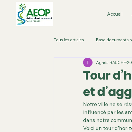
Accueil
Tous les articles
Base documentair
Agnès BAUCHE
20
Boulogne-Billancourt : dans la vill
Tour d’h
et d’ag
Métropole de Paris
Paris Ou
Notre ville ne se ré
Roland Garros
Plan local d'
influencé par les am
dans notre commun
Voici un tour d’hori