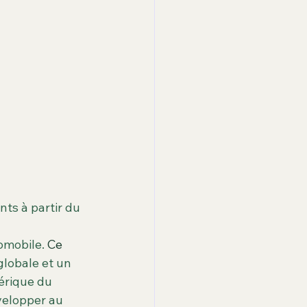
ts à partir du 
omobile. 
Ce 
globale et un 
érique du 
velopper au 