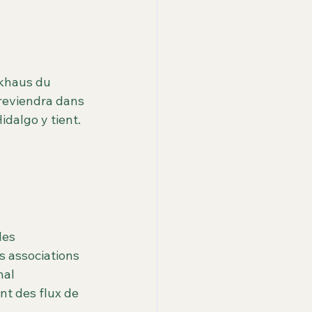
ckhaus du 
 reviendra dans 
dalgo y tient.
les 
s associations 
al 
nt des flux de 