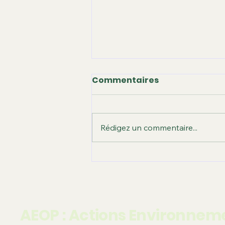
Commentaires
Rédigez un commentaire...
Feu le marronnier du
Parc Rothschild
AEOP : Actions Environneme