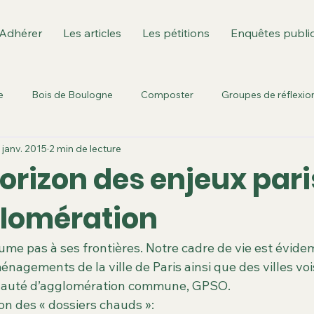
Adhérer
Les articles
Les pétitions
Enquêtes publi
e
Bois de Boulogne
Composter
Groupes de réflexio
 janv. 2015
2 min de lecture
Environnement culturel
Fusion des communes
Ile de
orizon des enjeux pari
glomération
est: GPSO/T3
Berges de Seine
Parc Rotschild
Sèvre
sume pas à ses frontières. Notre cadre de vie est évid
urbanisme
Sport dans la ville
Territoire T3
enquêtes pu
énagements de la ville de Paris ainsi que des villes voi
auté d’agglomération commune, GPSO.
zon des « dossiers chauds »: