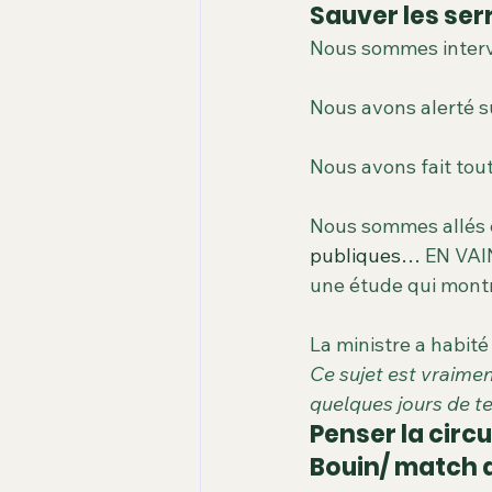
Carence d'espaces verts
dat
Sauver les ser
Nous sommes interve
les arbres
La Seine
Ile 
Nous avons alerté su
Nous avons fait tou
Nous sommes allés e
publiques… 
EN VAIN
une étude qui montre
La ministre a habit
Ce sujet est vraime
quelques jours de te
Penser la circ
Bouin/ match a