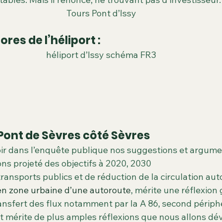
Tours Pont d’Issy
res de l’héliport :
héliport d’Issy schéma FR3
Pont de Sèvres côté Sèvres
oir dans l’enquête publique nos suggestions et argumen
ns projeté des objectifs à 2020, 2030 
transports publics et de réduction de la circulation aut
en zone urbaine d’une autoroute
, mérite une réflexion 
ransfert des flux notamment par la A 86, second périph
et mérite de plus amples réflexions que nous allons dé