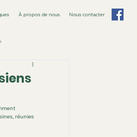
ques
À propos de nous
Nous contacter
n
 Monsieur
siens
s
Revue de presse
emment 
bliques et recours
sines, réunies 