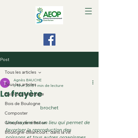
Post
Tous les articles
Agnès BAUCHE
Tous les articles
3 févr. 2015
1 min de lecture
La frayère
Base documentaire
Bois de Boulogne
brochet
Composter
Une frayère est un lieu qui permet de 
Groupes de réflexion
favoriser la reproduction des 
Boulogne-Billancourt : dans la vill
poissons et tous autres organismes 