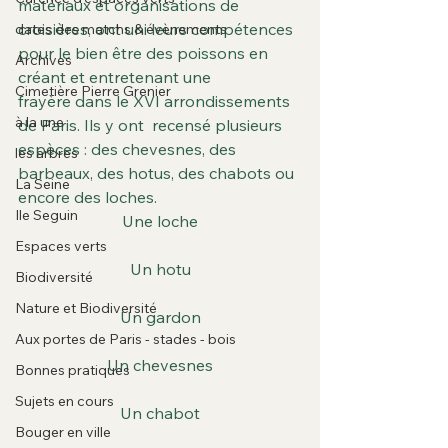
matériaux et organisations de 
croisières, ont uni leurs compétences 
dates des matchs & évènements
pour le bien être des poissons en 
Archives
créant et entretenant une 
Cimetière Pierre Grenier
frayère dans le XVI arrondissements 
à la une
de Paris. Ils y ont  recensé plusieurs 
espèces : des chevesnes, des 
les arbres
barbeaux, des hotus, des chabots ou 
La Seine
encore des loches.
Ile Seguin
Une loche
Espaces verts
Un hotu
Biodiversité
Nature et Biodiversité
Un gardon
Aux portes de Paris - stades - bois
Un chevesnes
Bonnes pratiques
Sujets en cours
Un chabot
Bouger en ville