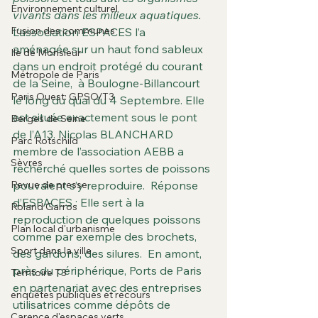
Environnement culturel
vivants dans les milieux aquatiques.
Fusion des communes
L’association ESPACES l’a 
aménagée sur un haut fond sableux 
Ile de Monsieur
dans un endroit protégé du courant 
Métropole de Paris
de la Seine,  à Boulogne-Billancourt  
Paris Ouest: GPSO/T3
le long du quai du 4 Septembre. Elle 
est située exactement sous le pont 
Berges de Seine
de l’A13. Nicolas BLANCHARD 
Parc Rotschild
membre de l’association AEBB a 
Sèvres
recherché quelles sortes de poissons 
Revue de presse
pouvaient s’y reproduire.  Réponse 
d’ESPACES : Elle sert à la 
Roland Garros
reproduction de quelques poissons 
Plan local d'urbanisme
comme par exemple des brochets, 
Sport dans la ville
des gardons, des silures.  En amont, 
près du périphérique, Ports de Paris 
Territoire T3
en partenariat avec des entreprises 
enquêtes publiques et recours
utilisatrices comme dépôts de 
Carence d'espaces verts