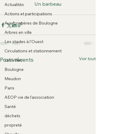
Un barbeau
Actualités
Actions et participations
Aux frontières de Boulogne
Arbres en ville
Les stades à l'Ouest
Circulations et stationnement
Voir tout
Posts récents
Les Villes
Boulogne
Meudon
Paris
AEOP vie de l'association
Santé
déchets
propreté