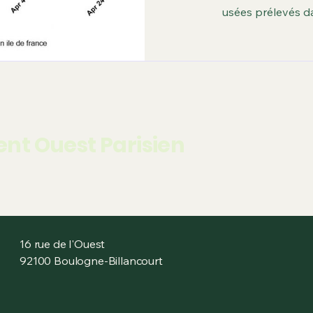
s
Carence d'espaces verts
dates des matchs & év
usées prélevés da
 la une
les arbres
La Seine
Ile Seguin
Esp
nt Ouest Parisien
16 rue de l'Ouest
92100 Boulogne-Billancourt