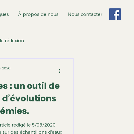
ques
À propos de nous
Nous contacter
e réflexion
Ile de Monsieur
i 2020
s : un outil de
Sèvres
 d’évolutions
démies.
Territoire T3
ticle rédigé le 5/05/2020
 sur des échantillons d’eaux