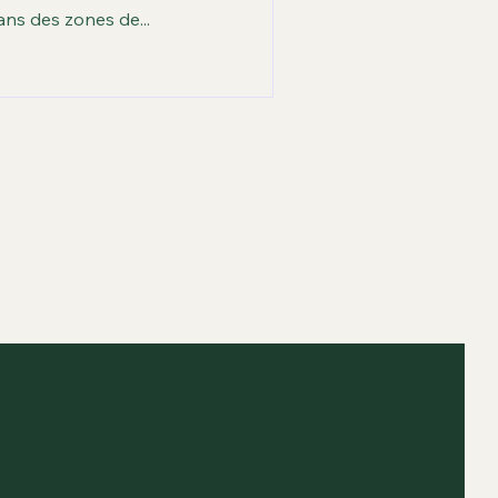
ènements
Archives
ns des zones de...
aces verts
Biodiversité