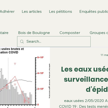
Adhérer
Les articles
Les pétitions
Enquêtes publi
taire
Bois de Boulogne
Composter
Groupes d
vill
Environnement culturel
Fusion des communes
11 ma
Les eaux usée
 Ouest: GPSO/T3
Berges de Seine
Parc Rotschild
surveillance
d’épi
Garros
Plan local d'urbanisme
Sport dans la ville
eaux usées 2/05/2020 Ar
COVID 19 : Des tests menés