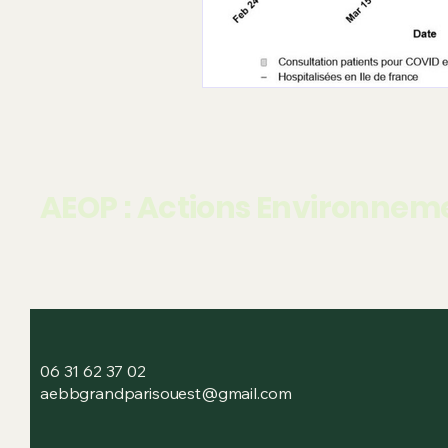
enquêtes publiques et recour
Cimetière Pierre Grenier
à
Nature et Biodiversité
AEOP : Actions Environneme
06 31 62 37 02
aebbgrandparisouest@gmail.com