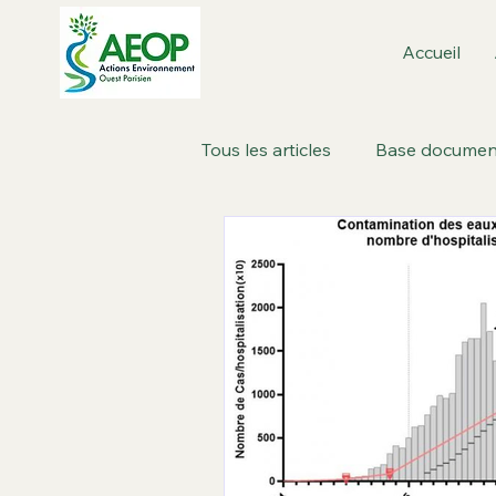
Accueil
Tous les articles
Base documen
Boulogne-Billancourt : dans la 
Métropole de Paris
Paris
Revue de presse
Roland 